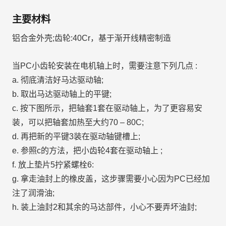
主要材料
铝合金外壳;齿轮:40Cr，基于渐开线精密制造
当PC小齿轮安装在电机轴上时，需要注意下列几点 :
a. 彻底清洁好马达驱动轴;
b. 取出马达驱动轴上的平键;
c. 按下图所示，把轴套1套在驱动轴上，为了更容易安
装，可以把轴套加热至大约70 – 80C;
d. 再把新的平键3装在驱动轴键槽上;
e. 参照c的方法，把小齿轮4套在驱动轴上 ;
f. 放上垫片5拧紧螺栓6:
g. 拿走油封上的橡皮盖，这步骤需要小心因为PC已经加
注了润滑油;
h. 装上油封2和其余的马达部件，小心不要弄坏油封;