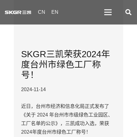
CN
EN
SKGR三凯荣获2024年
度台州市绿色工厂称
号！
2024-11-14
近日，台州市经济和信息化局正式发布了
《关于 2024 年台州市市级绿色工业园区、
工厂名单的公示》，三凯成功入选，荣获
2024年度台州市绿色工厂称号！