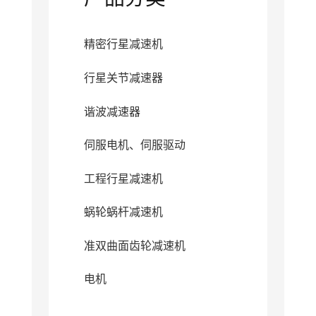
精密行星减速机
行星关节减速器
谐波减速器
伺服电机、伺服驱动
工程行星减速机
蜗轮蜗杆减速机
准双曲面齿轮减速机
电机